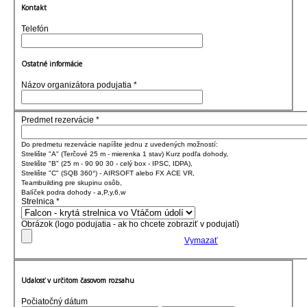
Kontakt
Telefón
Ostatné informácie
Názov organizátora podujatia
*
Predmet rezervácie
*
Do predmetu rezervácie napíšte jednu z uvedených možností:
Strelište "A" (Terčové 25 m - mierenka 1 stav) Kurz podľa dohody,
Strelište "B" (25 m - 90 90 30 - celý box - IPSC, IDPA),
Strelište "C" (SQB 360°) - AIRSOFT alebo FX ACE VR,
Teambuilding pre skupinu osôb,
Balíček podra dohody - a,P,y,6,w
Strelnica
*
Obrázok (logo podujatia - ak ho chcete zobraziť v podujatí)
Vymazať
Udalosť v určitom časovom rozsahu
Počiatočný dátum