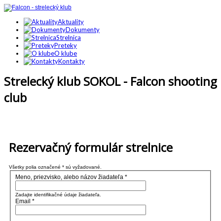
Aktuality
Dokumenty
Strelnica
Preteky
O klube
Kontakty
Strelecký
klub
SOKOL
-
Falcon
shooting
club
Kukorelliho 1499 /24, 066 01 Humenné
Rezervačný formulár strelnice
Všetky polia označené * sú vyžadované.
Meno, priezvisko, alebo názov žiadateľa
*
Zadajte identifikačné údaje žiadateľa.
Email
*